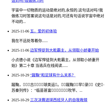
话对吗?我做练习时
宇宙中一切物质的运动是绝对的,永恒的.这句话对吗?我
做练习时答案说这句话是对的,可还有句话说宇宙中绝对
不动的...
2025-11-06
五，爱的初体验
我在不远处等着你......
2025-11-06
边军悍徒到大乾霸主，从领取小娇妻开始
小贞德小说《边军悍徒到大乾霸主，从领取小娇妻开
始》第二十章 当逃兵在线阅读......
2025-10-29
“蹴鞠”和足球有什么关系？
蹴鞠，古球类运。蹴鞠早录《史·
苏秦列传》：“临苗甚富，吹竿、...
2025-10-29
三次决赛进球西班牙人的自我救赎