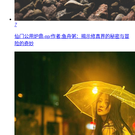
7
仙门公用炉鼎-np/作者:鱼舟粥：揭示修真界的秘密与冒
险的奇妙