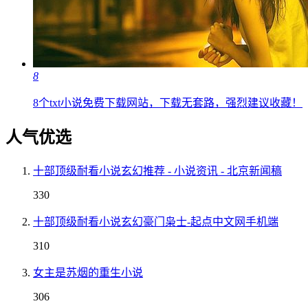
8
8个txt小说免费下载网站，下载无套路，强烈建议收藏！
人气优选
十部顶级耐看小说玄幻推荐 - 小说资讯 - 北京新闻稿
330
十部顶级耐看小说玄幻豪门枭士-起点中文网手机端
310
女主是苏烟的重生小说
306