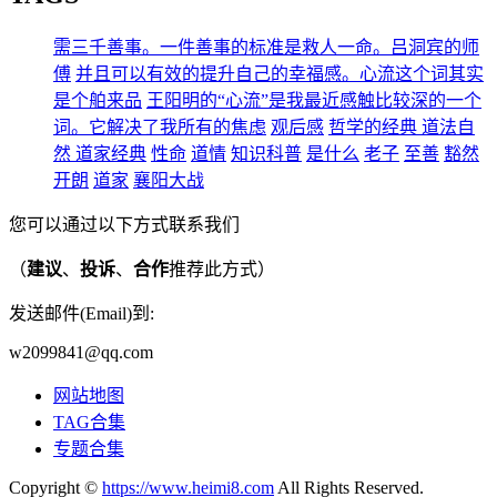
需三千善事。一件善事的标准是救人一命。吕洞宾的师
傅
并且可以有效的提升自己的幸福感。心流这个词其实
是个舶来品
王阳明的“心流”是我最近感触比较深的一个
词。它解决了我所有的焦虑
观后感
哲学的经典 道法自
然 道家经典
性命
道情
知识科普
是什么
老子
至善
豁然
开朗
道家
襄阳大战
您可以通过以下方式联系我们
（
建议
、
投诉
、
合作
推荐此方式）
发送邮件(Email)到:
w2099841@qq.com
网站地图
TAG合集
专题合集
Copyright ©
https://www.heimi8.com
All Rights Reserved.